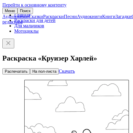
Перейти к основному контенту
Меню
Поиск
Главная
Аудиосказки
Сказки
Раскраски
Песни
Аудиокниги
Книги
Загадки
Раскраски для детей
редактора
Для мальчиков
Мотоциклы
Раскраска «Круизер Харлей»
Скачать
Распечатать
На пол-листа