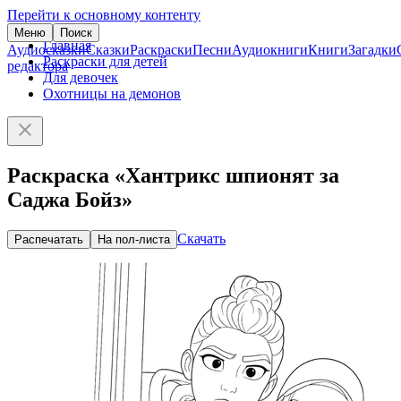
Перейти к основному контенту
Меню
Поиск
Главная
Аудиосказки
Сказки
Раскраски
Песни
Аудиокниги
Книги
Загадки
Раскраски для детей
редактора
Для девочек
Охотницы на демонов
Раскраска «Хантрикс шпионят за
Саджа Бойз»
Скачать
Распечатать
На пол-листа