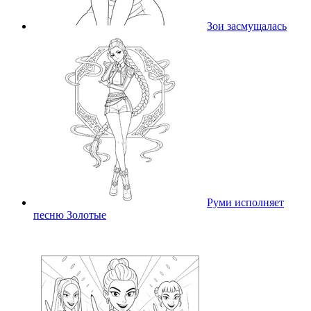
Зои засмущалась
Руми исполняет
песню Золотые