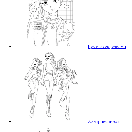
Руми с сердечками
Хантрикс поют