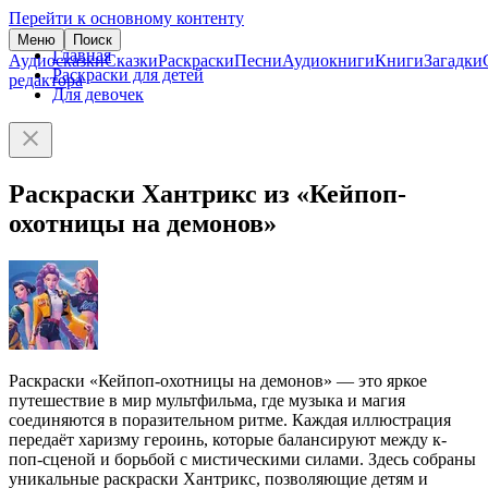
Перейти к основному контенту
Меню
Поиск
Главная
Аудиосказки
Сказки
Раскраски
Песни
Аудиокниги
Книги
Загадки
Раскраски для детей
редактора
Для девочек
Раскраски Хантрикс из «Кейпоп-
охотницы на демонов»
Раскраски «Кейпоп-охотницы на демонов» — это яркое
путешествие в мир мультфильма, где музыка и магия
соединяются в поразительном ритме. Каждая иллюстрация
передаёт харизму героинь, которые балансируют между к-
поп-сценой и борьбой с мистическими силами. Здесь собраны
уникальные раскраски Хантрикс, позволяющие детям и