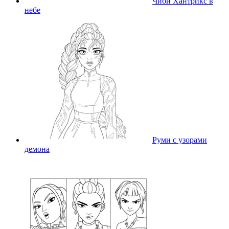
Чиби Хантрикс в
небе
Руми с узорами
демона