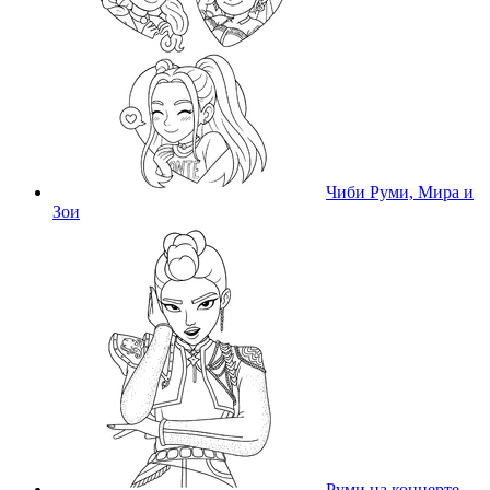
Чиби Руми, Мира и
Зои
Руми на концерте