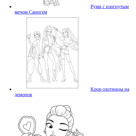
Руми с изогнутым
мечом Саингем
Kpop охотницы на
демонов