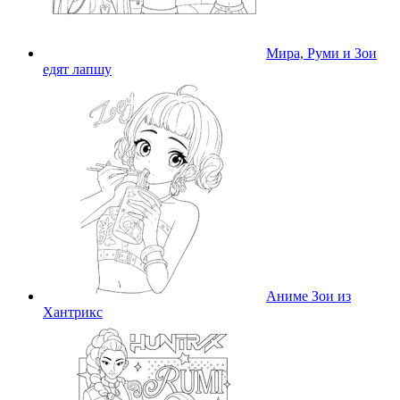
Мира, Руми и Зои
едят лапшу
Аниме Зои из
Хантрикс