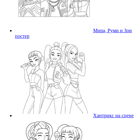
Мира, Руми и Зои
постер
Хантрикс на сцене