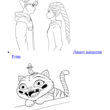
Джину напротив
Руми