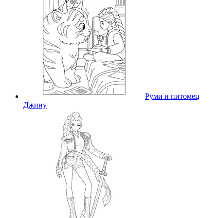
Руми и питомец
Джину