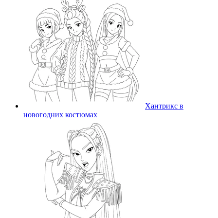
Хантрикс в
новогодних костюмах