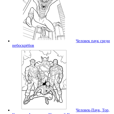
Человек паук среди
небоскрёбов
Человек-Паук, Тор,