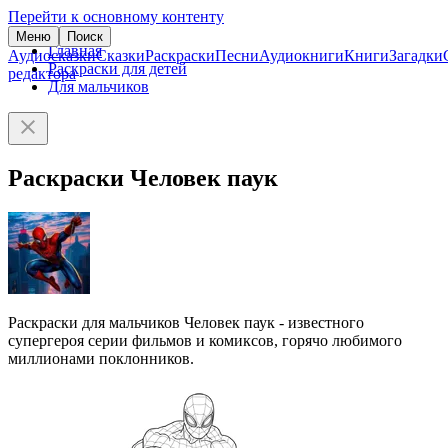
Перейти к основному контенту
Меню
Поиск
Главная
Аудиосказки
Сказки
Раскраски
Песни
Аудиокниги
Книги
Загадки
Раскраски для детей
редактора
Для мальчиков
Раскраски Человек паук
Раскраски для мальчиков Человек паук - известного
супергероя серии фильмов и комиксов, горячо любимого
миллионами поклонников.