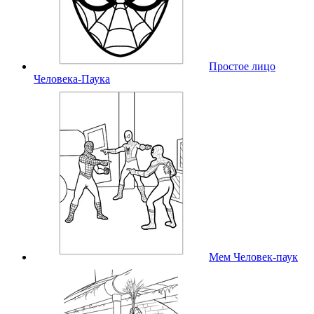
Простое лицо
Человека-Паука
Мем Человек-паук