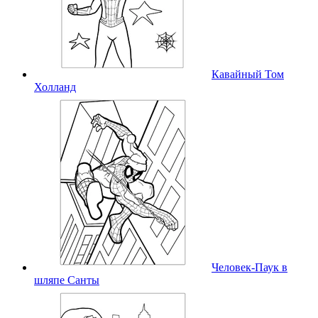
Кавайный Том
Холланд
Человек-Паук в
шляпе Санты