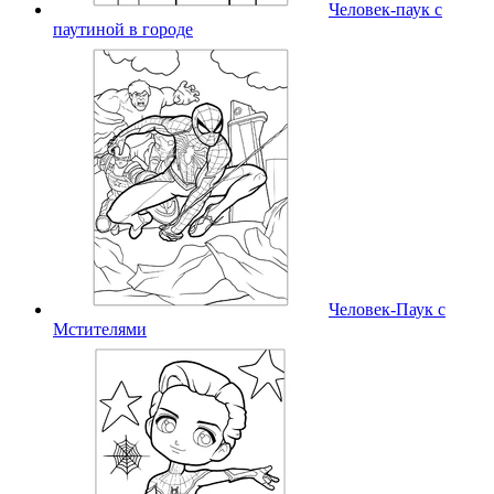
Человек-паук с
паутиной в городе
Человек-Паук с
Мстителями