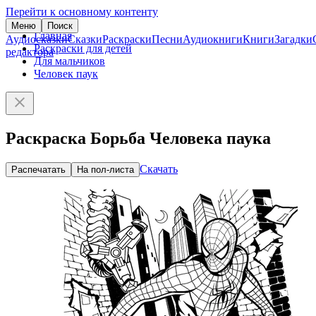
Перейти к основному контенту
Меню
Поиск
Главная
Аудиосказки
Сказки
Раскраски
Песни
Аудиокниги
Книги
Загадки
Раскраски для детей
редактора
Для мальчиков
Человек паук
Раскраска Борьба Человека паука
Скачать
Распечатать
На пол-листа