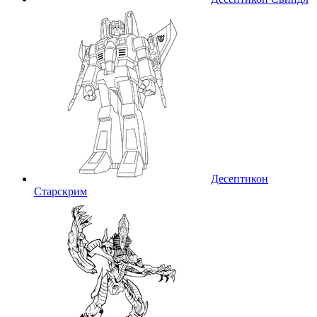
Десептикон
Старскрим