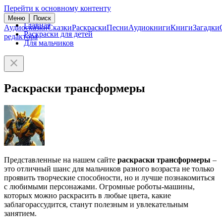
Перейти к основному контенту
Меню
Поиск
Главная
Аудиосказки
Сказки
Раскраски
Песни
Аудиокниги
Книги
Загадки
Раскраски для детей
редактора
Для мальчиков
Раскраски трансформеры
Представленные на нашем сайте
раскраски трансформеры
–
это отличный шанс для мальчиков разного возраста не только
проявить творческие способности, но и лучше познакомиться
с любимыми персонажами. Огромные роботы-машины,
которых можно раскрасить в любые цвета, какие
заблагорассудится, станут полезным и увлекательным
занятием.