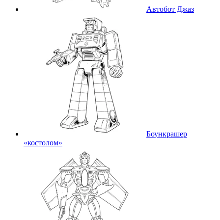
Автобот Джаз
Боункрашер
«костолом»