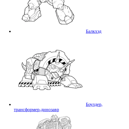
Балкхэд
Боулдер,
трансформер-динозавр