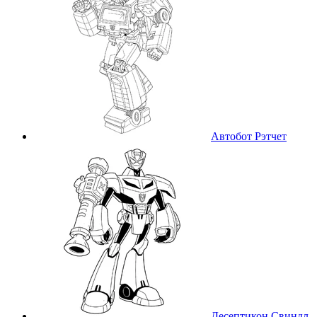
Автобот Рэтчет
Десептикон Свиндл