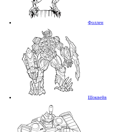
Фоллен
Шоквейв