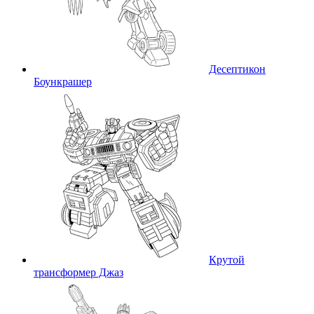
Десептикон
Боункрашер
Крутой
трансформер Джаз