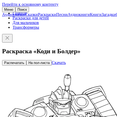
Перейти к основному контенту
Меню
Поиск
Главная
Аудиосказки
Сказки
Раскраски
Песни
Аудиокниги
Книги
Загадки
Раскраски для детей
Для мальчиков
Трансформеры
Раскраска «Коди и Болдер»
Скачать
Распечатать
На пол-листа