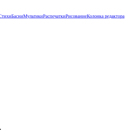
Стихи
Басни
Мультики
Распечатки
Рисование
Колонка редактора