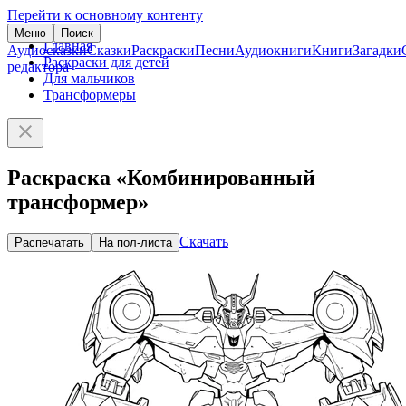
Перейти к основному контенту
Меню
Поиск
Главная
Аудиосказки
Сказки
Раскраски
Песни
Аудиокниги
Книги
Загадки
Раскраски для детей
редактора
Для мальчиков
Трансформеры
Раскраска «Комбинированный
трансформер»
Скачать
Распечатать
На пол-листа