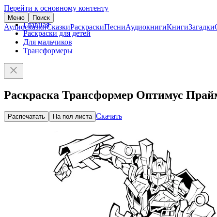
Перейти к основному контенту
Меню
Поиск
Главная
Аудиосказки
Сказки
Раскраски
Песни
Аудиокниги
Книги
Загадки
Раскраски для детей
Для мальчиков
Трансформеры
Раскраска Трансформер Оптимус Прай
Скачать
Распечатать
На пол-листа