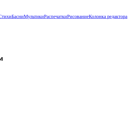
Стихи
Басни
Мультики
Распечатки
Рисование
Колонка редактора
м