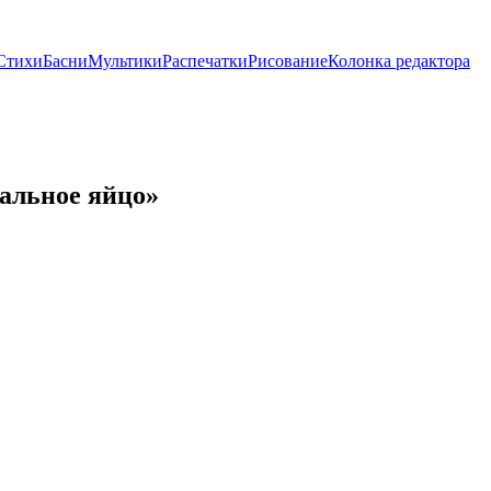
Стихи
Басни
Мультики
Распечатки
Рисование
Колонка редактора
хальное яйцо»