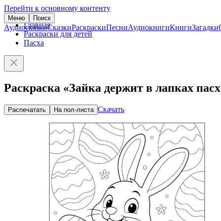
Перейти к основному контенту
Меню
Поиск
Главная
Аудиосказки
Сказки
Раскраски
Песни
Аудиокниги
Книги
Загадки
Раскраски для детей
Пасха
Раскраска «Зайка держит в лапках пас
Скачать
Распечатать
На пол-листа