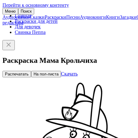
Перейти к основному контенту
Меню
Поиск
Главная
Аудиосказки
Сказки
Раскраски
Песни
Аудиокниги
Книги
Загадки
Раскраски для детей
редактора
Для девочек
Свинка Пеппа
Раскраска Мама Крольчиха
Скачать
Распечатать
На пол-листа