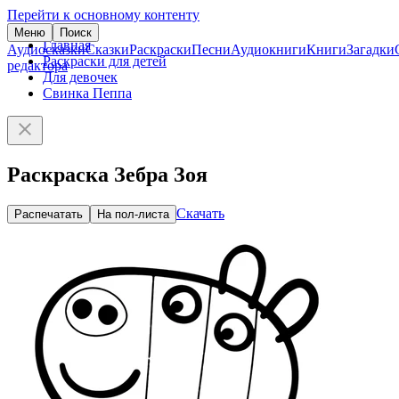
Перейти к основному контенту
Меню
Поиск
Главная
Аудиосказки
Сказки
Раскраски
Песни
Аудиокниги
Книги
Загадки
Раскраски для детей
редактора
Для девочек
Свинка Пеппа
Раскраска Зебра Зоя
Скачать
Распечатать
На пол-листа