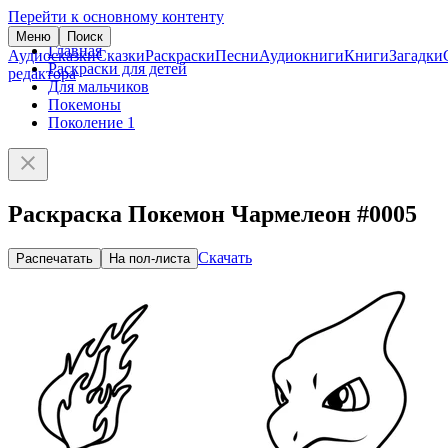
Перейти к основному контенту
Меню
Поиск
Главная
Аудиосказки
Сказки
Раскраски
Песни
Аудиокниги
Книги
Загадки
Раскраски для детей
редактора
Для мальчиков
Покемоны
Поколение 1
Раскраска Покемон Чармелеон #0005
Скачать
Распечатать
На пол-листа