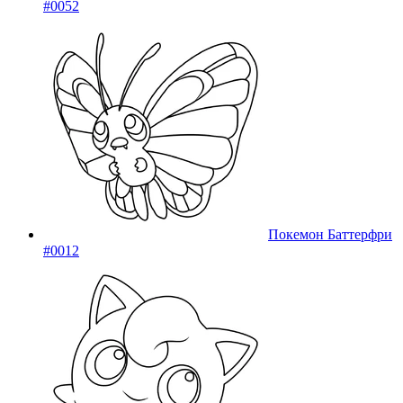
#0052
Покемон Баттерфри
#0012