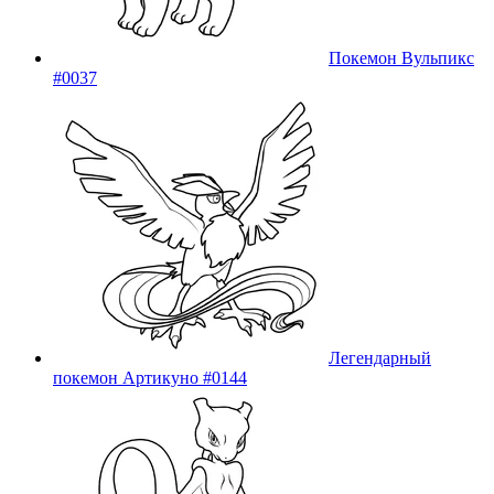
Покемон Вульпикс
#0037
Легендарный
покемон Артикуно #0144