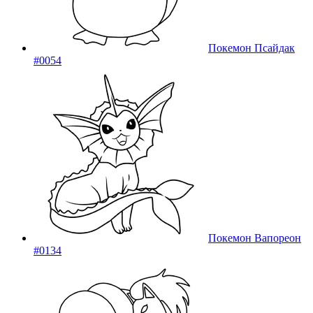
Покемон Псайдак
#0054
Покемон Вапореон
#0134