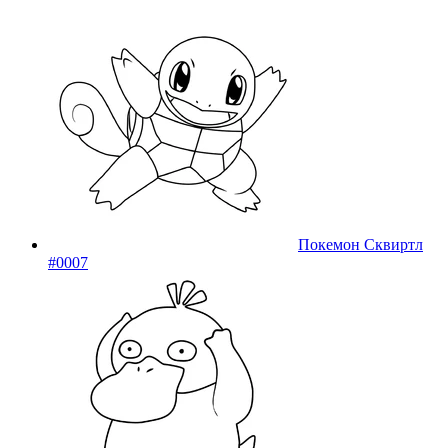
Покемон Сквиртл
#0007