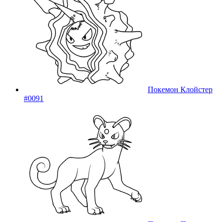
Покемон Клойстер
#0091