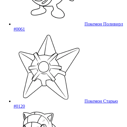
Покемон Поливирл
#0061
Покемон Старью
#0120