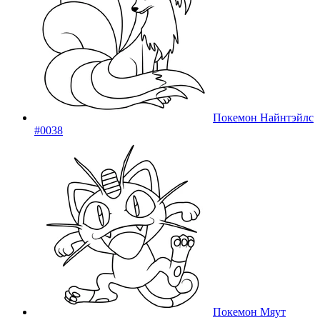
Покемон Найнтэйлс
#0038
Покемон Мяут