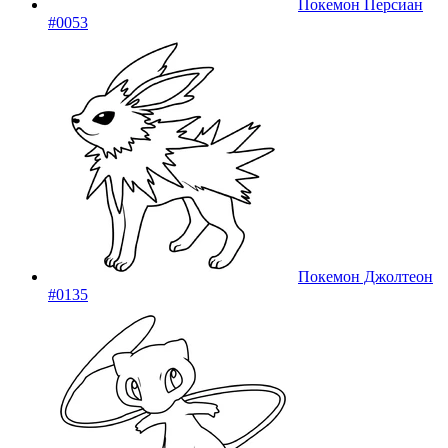
Покемон Персиан
#0053
Покемон Джолтеон
#0135