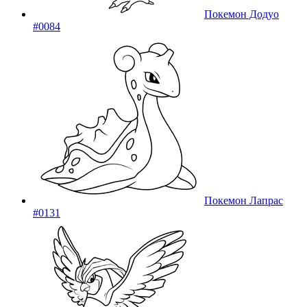
Покемон Додуо
#0084
Покемон Лапрас
#0131