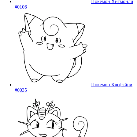
Покемон Хитмонли
#0106
Покемон Клефэйри
#0035