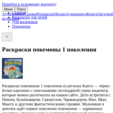
Перейти к основному контенту
Меню
Поиск
Главная
Аудиосказки
Сказки
Раскраски
Песни
Аудиокниги
Книги
Загадки
Раскраски для детей
редактора
Для мальчиков
Покемоны
Раскраски покемоны 1 поколения
Раскраски покемонов 1 поколения из региона Канто — чёрно-
белые картинки с персонажами легендарной серии видеоигр,
которые можно распечатать на нашем сайте. Дети встретятся с
Пикачу, Бульбазавром, Сквиртлом, Чармандером, Иви, Мью,
Мьюту и другими фантастическими героями. Мальчиков и
девочек ждёт первое поколение покемонов — карманных