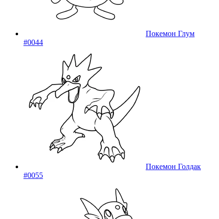
Покемон Глум
#0044
Покемон Голдак
#0055