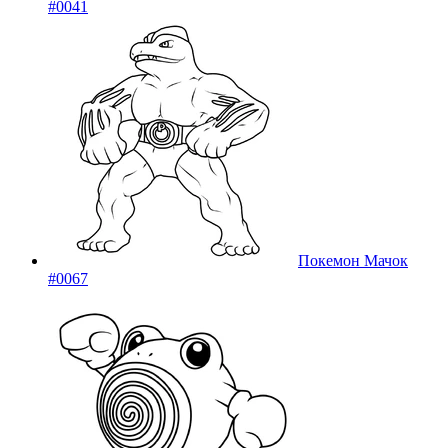
#0041
Покемон Мачок
#0067