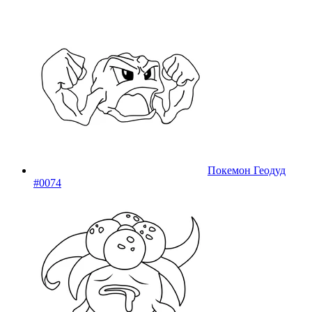
Покемон Геодуд
#0074