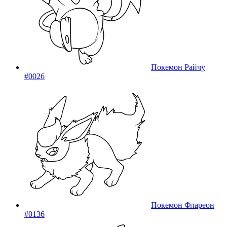
Покемон Райчу
#0026
Покемон Флареон
#0136