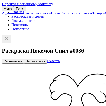
Перейти к основному контенту
Меню
Поиск
Главная
Аудиосказки
Сказки
Раскраски
Песни
Аудиокниги
Книги
Загадки
Раскраски для детей
Для мальчиков
Покемоны
Поколение 1
Раскраска Покемон Сиил #0086
Скачать
Распечатать
На пол-листа