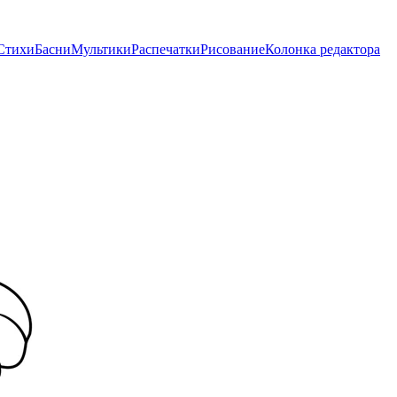
Стихи
Басни
Мультики
Распечатки
Рисование
Колонка редактора