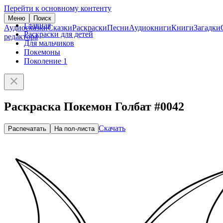
Перейти к основному контенту
Меню
Поиск
Главная
Аудиосказки
Сказки
Раскраски
Песни
Аудиокниги
Книги
Загадки
Раскраски для детей
редактора
Для мальчиков
Покемоны
Поколение 1
Раскраска Покемон Голбат #0042
Скачать
Распечатать
На пол-листа