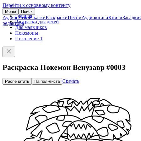
Перейти к основному контенту
Меню
Поиск
Главная
Аудиосказки
Сказки
Раскраски
Песни
Аудиокниги
Книги
Загадки
Раскраски для детей
редактора
Для мальчиков
Покемоны
Поколение 1
Раскраска Покемон Венузавр #0003
Скачать
Распечатать
На пол-листа