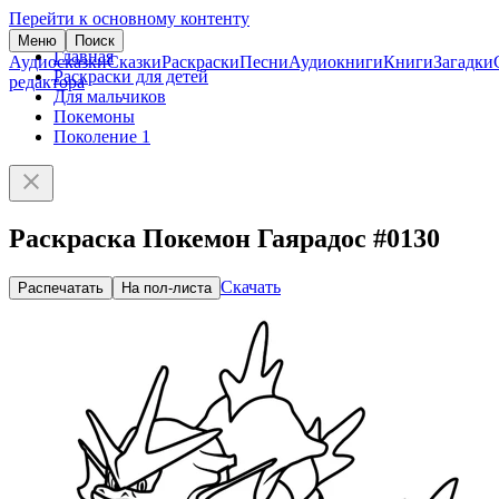
Перейти к основному контенту
Меню
Поиск
Главная
Аудиосказки
Сказки
Раскраски
Песни
Аудиокниги
Книги
Загадки
Раскраски для детей
редактора
Для мальчиков
Покемоны
Поколение 1
Раскраска Покемон Гаярадос #0130
Скачать
Распечатать
На пол-листа