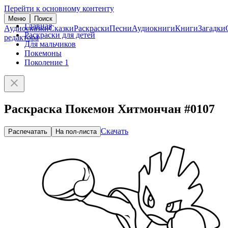
Перейти к основному контенту
Меню
Поиск
Главная
Аудиосказки
Сказки
Раскраски
Песни
Аудиокниги
Книги
Загадки
Раскраски для детей
редактора
Для мальчиков
Покемоны
Поколение 1
Раскраска Покемон Хитмончан #0107
Скачать
Распечатать
На пол-листа