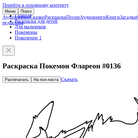
Перейти к основному контенту
Меню
Поиск
Главная
Аудиосказки
Сказки
Раскраски
Песни
Аудиокниги
Книги
Загадки
Раскраски для детей
редактора
Для мальчиков
Покемоны
Поколение 1
Раскраска Покемон Флареон #0136
Скачать
Распечатать
На пол-листа