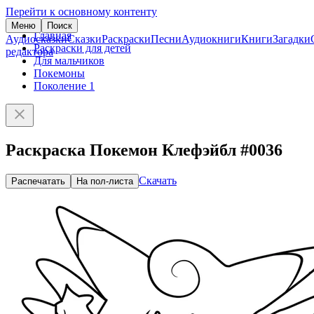
Перейти к основному контенту
Меню
Поиск
Главная
Аудиосказки
Сказки
Раскраски
Песни
Аудиокниги
Книги
Загадки
Раскраски для детей
редактора
Для мальчиков
Покемоны
Поколение 1
Раскраска Покемон Клефэйбл #0036
Скачать
Распечатать
На пол-листа