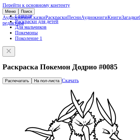
Перейти к основному контенту
Меню
Поиск
Главная
Аудиосказки
Сказки
Раскраски
Песни
Аудиокниги
Книги
Загадки
Раскраски для детей
редактора
Для мальчиков
Покемоны
Поколение 1
Раскраска Покемон Додрио #0085
Скачать
Распечатать
На пол-листа