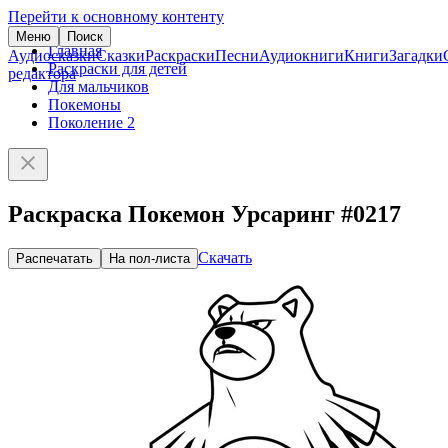
Перейти к основному контенту
Меню
Поиск
Главная
Аудиосказки
Сказки
Раскраски
Песни
Аудиокниги
Книги
Загадки
Раскраски для детей
редактора
Для мальчиков
Покемоны
Поколение 2
Раскраска Покемон Урсаринг #0217
Скачать
Распечатать
На пол-листа