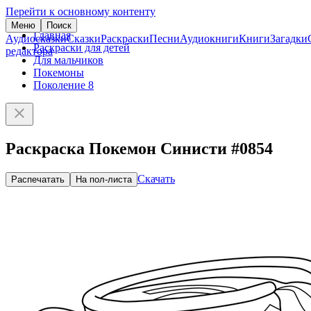
Перейти к основному контенту
Меню
Поиск
Главная
Аудиосказки
Сказки
Раскраски
Песни
Аудиокниги
Книги
Загадки
Раскраски для детей
редактора
Для мальчиков
Покемоны
Поколение 8
Раскраска Покемон Синисти #0854
Скачать
Распечатать
На пол-листа