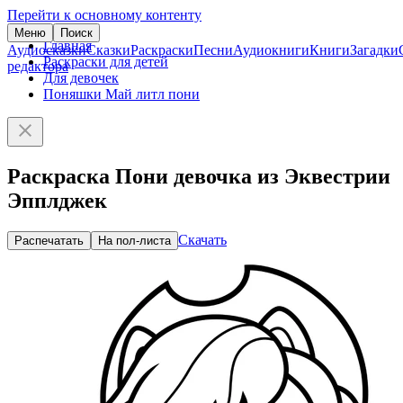
Перейти к основному контенту
Меню
Поиск
Главная
Аудиосказки
Сказки
Раскраски
Песни
Аудиокниги
Книги
Загадки
Раскраски для детей
редактора
Для девочек
Поняшки Май литл пони
Раскраска Пони девочка из Эквестрии
Эпплджек
Скачать
Распечатать
На пол-листа