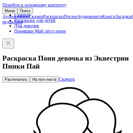
Перейти к основному контенту
Меню
Поиск
Главная
Аудиосказки
Сказки
Раскраски
Песни
Аудиокниги
Книги
Загадки
Раскраски для детей
редактора
Для девочек
Поняшки Май литл пони
Раскраска Пони девочка из Эквестрии
Пинки Пай
Скачать
Распечатать
На пол-листа