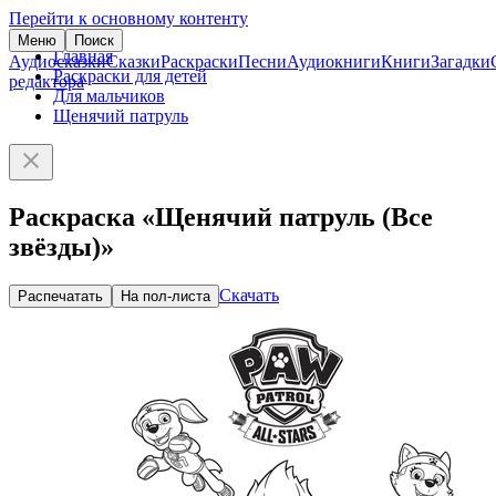
Перейти к основному контенту
Меню
Поиск
Главная
Аудиосказки
Сказки
Раскраски
Песни
Аудиокниги
Книги
Загадки
Раскраски для детей
редактора
Для мальчиков
Щенячий патруль
Раскраска «Щенячий патруль (Все
звёзды)»
Скачать
Распечатать
На пол-листа