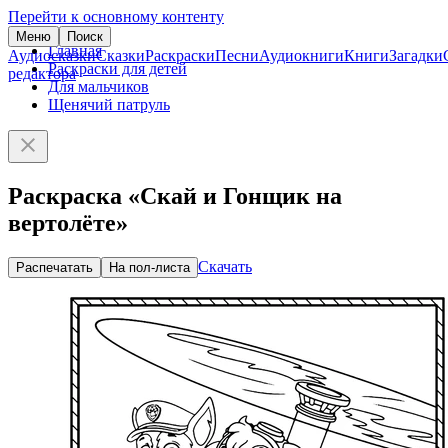
Перейти к основному контенту
Меню
Поиск
Главная
Аудиосказки
Сказки
Раскраски
Песни
Аудиокниги
Книги
Загадки
Раскраски для детей
редактора
Для мальчиков
Щенячий патруль
Раскраска «Скай и Гонщик на
вертолёте»
Скачать
Распечатать
На пол-листа