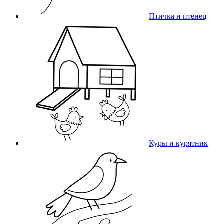
Птичка и птенец
Куры и курятник