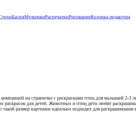
Стихи
Басни
Мультики
Распечатки
Рисование
Колонка редактора
омпанией на страничке с раскрасками птиц для малышей 2-3 лет.
раскрасок для детей. Животных и птиц дети любят раскрашиват
о такой размер картинки идеально подходит для раскрашивания 