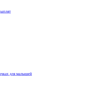
цыплят
очках для малышей