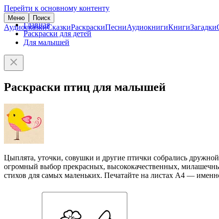
Перейти к основному контенту
Меню
Поиск
Главная
Аудиосказки
Сказки
Раскраски
Песни
Аудиокниги
Книги
Загадки
Раскраски для детей
Для малышей
Раскраски птиц для малышей
Цыплята, уточки, совушки и другие птички собрались дружной к
огромный выбор прекрасных, высококачественных, милашечных 
стихов для самых маленьких. Печатайте на листах А4 — именн