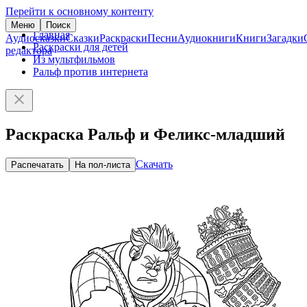
Перейти к основному контенту
Меню
Поиск
Главная
Аудиосказки
Сказки
Раскраски
Песни
Аудиокниги
Книги
Загадки
Раскраски для детей
редактора
Из мультфильмов
Ральф против интернета
Раскраска Ральф и Феликс-младший
Скачать
Распечатать
На пол-листа