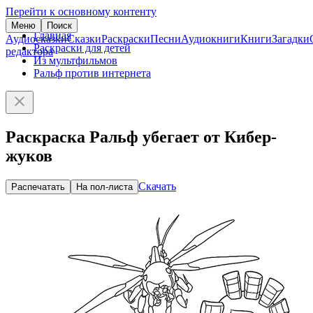
Перейти к основному контенту
Меню
Поиск
Главная
Аудиосказки
Сказки
Раскраски
Песни
Аудиокниги
Книги
Загадки
Раскраски для детей
редактора
Из мультфильмов
Ральф против интернета
Раскраска Ральф убегает от Кибер-
жуков
Скачать
Распечатать
На пол-листа