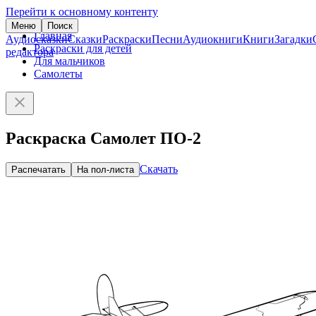
Перейти к основному контенту
Меню
Поиск
Главная
Аудиосказки
Сказки
Раскраски
Песни
Аудиокниги
Книги
Загадки
Раскраски для детей
редактора
Для мальчиков
Самолеты
Раскраска Самолет ПО-2
Скачать
Распечатать
На пол-листа