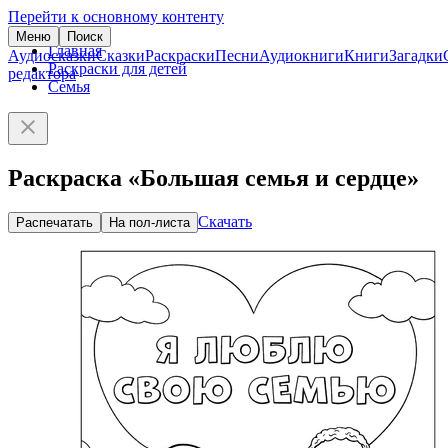
Перейти к основному контенту
Меню
Поиск
Главная
Аудиосказки
Сказки
Раскраски
Песни
Аудиокниги
Книги
Загадки
Раскраски для детей
редактора
Семья
Раскраска «Большая семья и сердце»
Скачать
Распечатать
На пол-листа