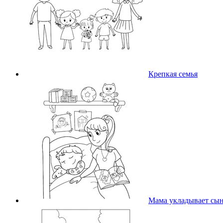
Крепкая семья
Мама укладывает сы