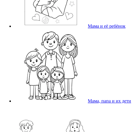
Мама и её ребёнок
Мама, папа и их дети