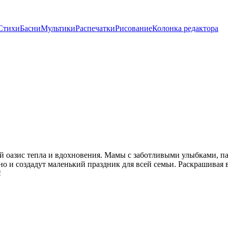
Стихи
Басни
Мультики
Распечатки
Рисование
Колонка редактора
й оазис тепла и вдохновения. Мамы с заботливыми улыбками, 
 но и создадут маленький праздник для всей семьи. Раскрашивая
!