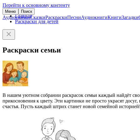
Перейти к основному контенту
Меню
Поиск
Главная
Аудиосказки
Сказки
Раскраски
Песни
Аудиокниги
Книги
Загадки
Раскраски для детей
Раскраски семьи
В нашем уютном собрании раскрасок семьи каждый найдёт сво
прикосновения к цвету. Эти картинки не просто украсят досуг,
счастья. Пусть каждый штрих станет новой семейной историей