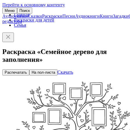
Перейти к основному контенту
Меню
Поиск
Главная
Аудиосказки
Сказки
Раскраски
Песни
Аудиокниги
Книги
Загадки
Раскраски для детей
редактора
Семья
Раскраска «Семейное дерево для
заполнения»
Скачать
Распечатать
На пол-листа