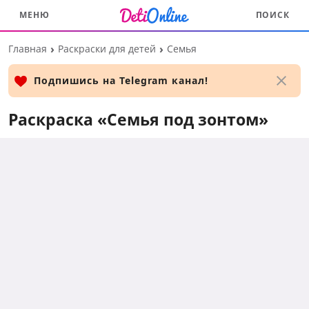
МЕНЮ
ПОИСК
Перейти
Главная
Раскраски для детей
Семья
к
основному
Подпишись на Telegram канал!
контенту
Раскраска «Семья под зонтом»