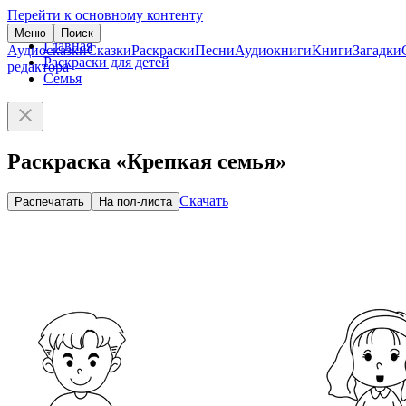
Перейти к основному контенту
Меню
Поиск
Главная
Аудиосказки
Сказки
Раскраски
Песни
Аудиокниги
Книги
Загадки
Раскраски для детей
редактора
Семья
Раскраска «Крепкая семья»
Скачать
Распечатать
На пол-листа