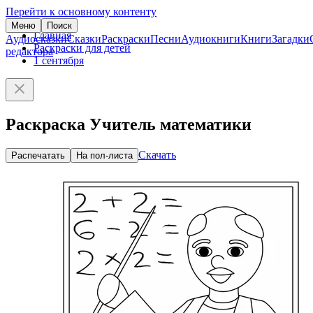
Перейти к основному контенту
Меню
Поиск
Главная
Аудиосказки
Сказки
Раскраски
Песни
Аудиокниги
Книги
Загадки
Раскраски для детей
редактора
1 сентября
Раскраска Учитель математики
Скачать
Распечатать
На пол-листа