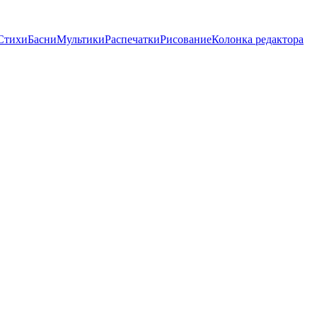
Стихи
Басни
Мультики
Распечатки
Рисование
Колонка редактора