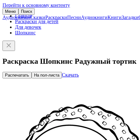
Перейти к основному контенту
Меню
Поиск
Главная
Аудиосказки
Сказки
Раскраски
Песни
Аудиокниги
Книги
Загадки
Раскраски для детей
Для девочек
Шопкинс
Раскраска Шопкинс Радужный тортик
Скачать
Распечатать
На пол-листа