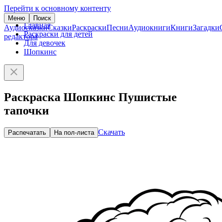
Перейти к основному контенту
Меню
Поиск
Главная
Аудиосказки
Сказки
Раскраски
Песни
Аудиокниги
Книги
Загадки
Раскраски для детей
редактора
Для девочек
Шопкинс
Раскраска Шопкинс Пушистые
тапочки
Скачать
Распечатать
На пол-листа