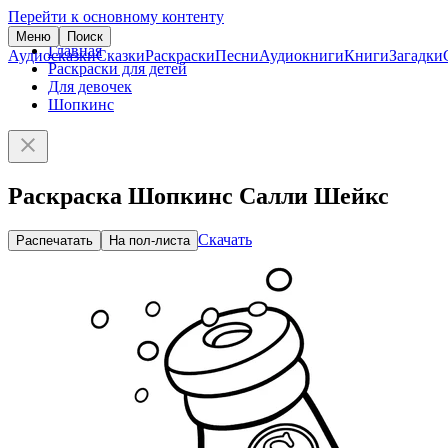
Перейти к основному контенту
Меню
Поиск
Главная
Аудиосказки
Сказки
Раскраски
Песни
Аудиокниги
Книги
Загадки
Раскраски для детей
Для девочек
Шопкинс
Раскраска Шопкинс Салли Шейкс
Скачать
Распечатать
На пол-листа