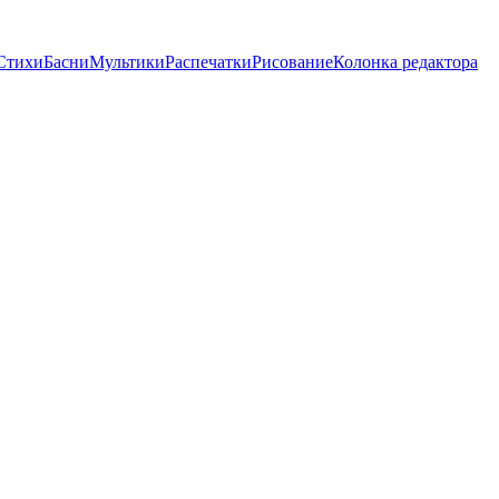
Стихи
Басни
Мультики
Распечатки
Рисование
Колонка редактора