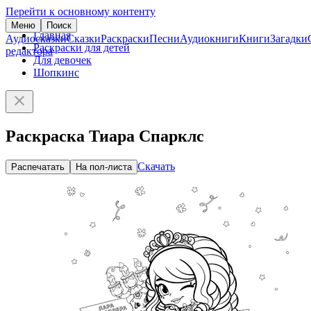
Перейти к основному контенту
Меню
Поиск
Главная
Аудиосказки
Сказки
Раскраски
Песни
Аудиокниги
Книги
Загадки
Раскраски для детей
редактора
Для девочек
Шопкинс
Раскраска Тиара Спарклс
Скачать
Распечатать
На пол-листа