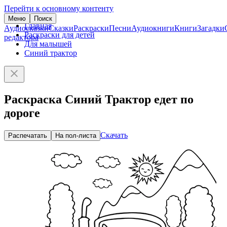
Перейти к основному контенту
Меню
Поиск
Главная
Аудиосказки
Сказки
Раскраски
Песни
Аудиокниги
Книги
Загадки
Раскраски для детей
редактора
Для малышей
Синий трактор
Раскраска Синий Трактор едет по
дороге
Скачать
Распечатать
На пол-листа