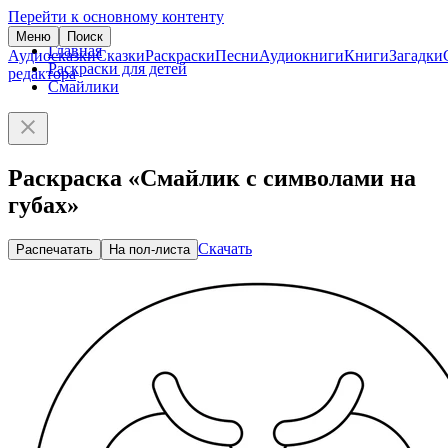
Перейти к основному контенту
Меню
Поиск
Главная
Аудиосказки
Сказки
Раскраски
Песни
Аудиокниги
Книги
Загадки
Раскраски для детей
редактора
Смайлики
Раскраска «Смайлик с символами на
губах»
Скачать
Распечатать
На пол-листа