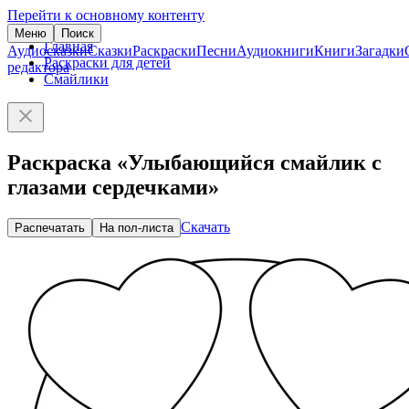
Перейти к основному контенту
Меню
Поиск
Главная
Аудиосказки
Сказки
Раскраски
Песни
Аудиокниги
Книги
Загадки
Раскраски для детей
редактора
Смайлики
Раскраска «Улыбающийся смайлик с
глазами сердечками»
Скачать
Распечатать
На пол-листа