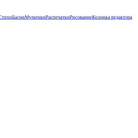
Стихи
Басни
Мультики
Распечатки
Рисование
Колонка редактора