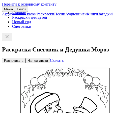
Перейти к основному контенту
Меню
Поиск
Главная
Аудиосказки
Сказки
Раскраски
Песни
Аудиокниги
Книги
Загадки
Раскраски для детей
Новый год
Снеговики
Раскраска Снеговик и Дедушка Мороз
Скачать
Распечатать
На пол-листа