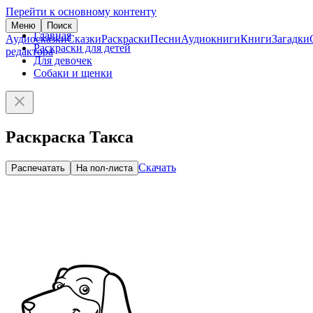
Перейти к основному контенту
Меню
Поиск
Главная
Аудиосказки
Сказки
Раскраски
Песни
Аудиокниги
Книги
Загадки
Раскраски для детей
редактора
Для девочек
Собаки и щенки
Раскраска Такса
Скачать
Распечатать
На пол-листа