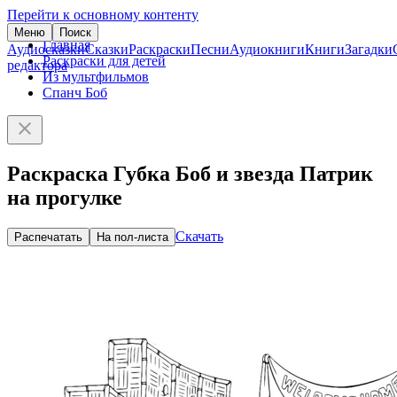
Перейти к основному контенту
Меню
Поиск
Главная
Аудиосказки
Сказки
Раскраски
Песни
Аудиокниги
Книги
Загадки
Раскраски для детей
редактора
Из мультфильмов
Спанч Боб
Раскраска Губка Боб и звезда Патрик
на прогулке
Скачать
Распечатать
На пол-листа