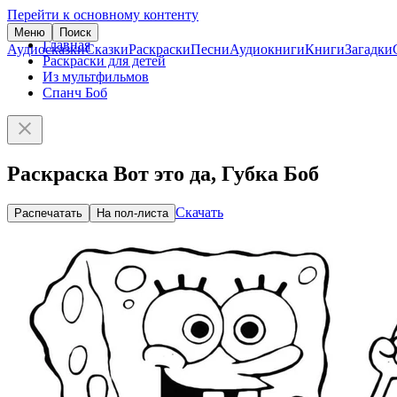
Перейти к основному контенту
Меню
Поиск
Главная
Аудиосказки
Сказки
Раскраски
Песни
Аудиокниги
Книги
Загадки
Раскраски для детей
Из мультфильмов
Спанч Боб
Раскраска Вот это да, Губка Боб
Скачать
Распечатать
На пол-листа