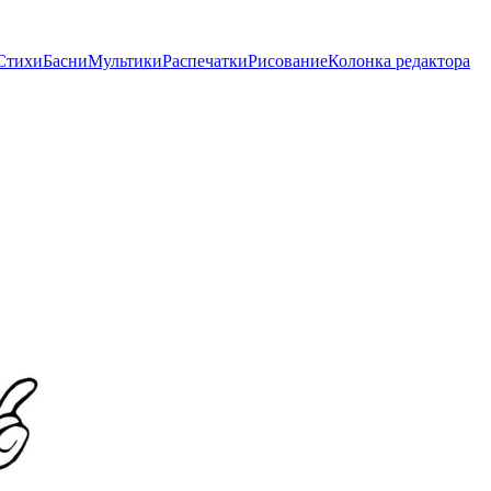
Стихи
Басни
Мультики
Распечатки
Рисование
Колонка редактора