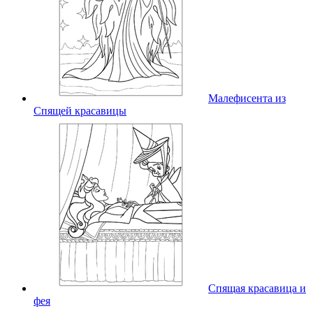
Малефисента из
Спящей красавицы
Спящая красавица и
фея