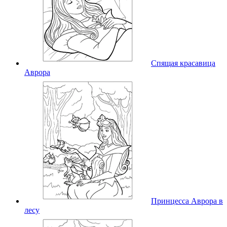
Спящая красавица
Аврора
Принцесса Аврора в
лесу