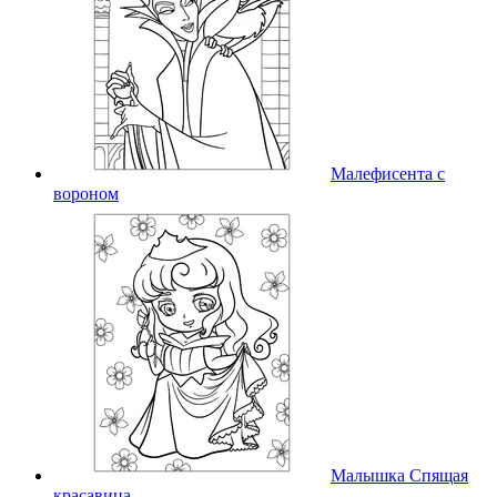
Малефисента с
вороном
Малышка Спящая
красавица