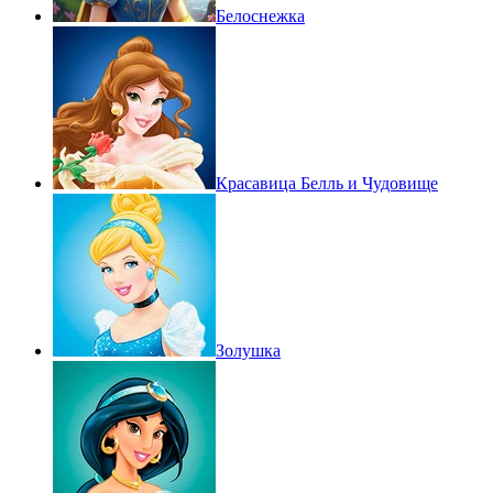
Белоснежка
Красавица Белль и Чудовище
Золушка