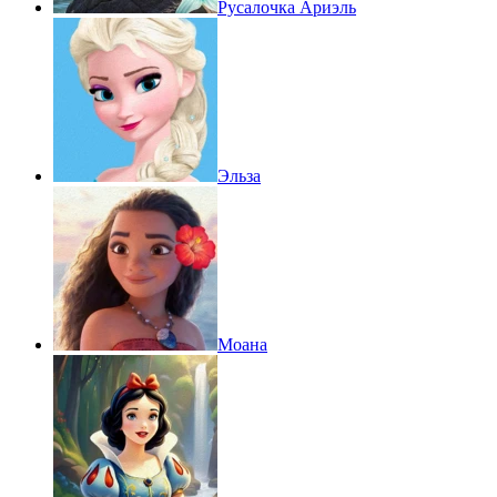
Русалочка Ариэль
Эльза
Моана