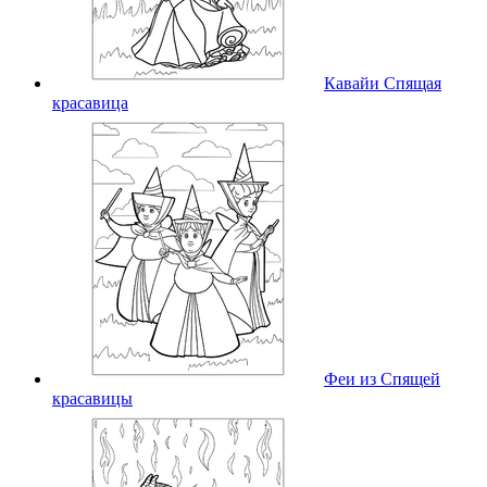
Кавайи Спящая
красавица
Феи из Спящей
красавицы