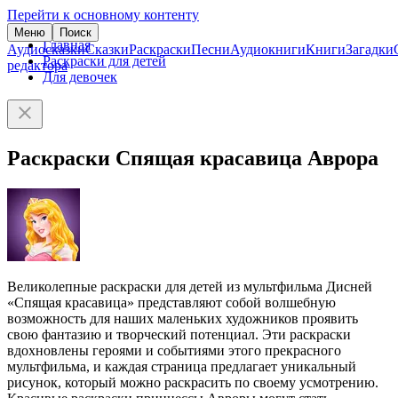
Перейти к основному контенту
Меню
Поиск
Главная
Аудиосказки
Сказки
Раскраски
Песни
Аудиокниги
Книги
Загадки
Раскраски для детей
редактора
Для девочек
Раскраски Спящая красавица Аврора
Великолепные раскраски для детей из мультфильма Дисней
«Спящая красавица» представляют собой волшебную
возможность для наших маленьких художников проявить
свою фантазию и творческий потенциал. Эти раскраски
вдохновлены героями и событиями этого прекрасного
мультфильма, и каждая страница предлагает уникальный
рисунок, который можно раскрасить по своему усмотрению.