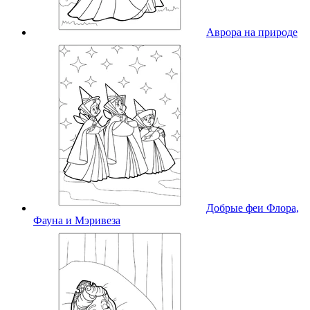
Аврора на природе
Добрые феи Флора,
Фауна и Мэривеза