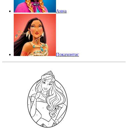
Анна
Покахонтас